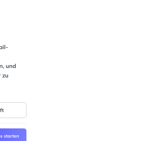
ail-
n, und
 zu
ft
s starten