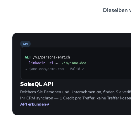
Dieselben 
API
GET
/v1/persons/enrich
linkedin_url
=
…/in/jane-doe
→ jane.doe@acme.com · Valid ✓
SalesQL API
Reichern Sie Personen und Unternehmen an, finden Sie verifi
Ihr CRM synchron — 1 Credit pro Treffer, keine Treffer koste
API erkunden
→