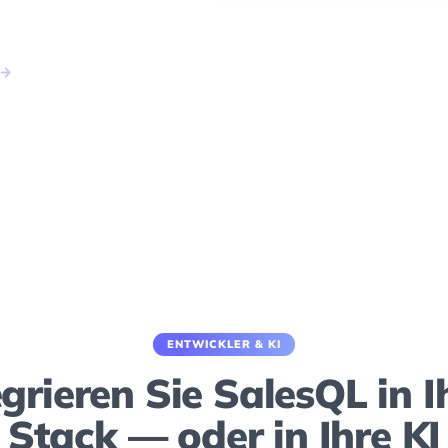
ch.
→
ENTWICKLER & KI
egrieren Sie SalesQL in I
Stack — oder in Ihre KI