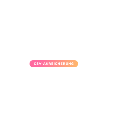
CSV-ANREICHERUNG
Reichern Sie Ihre
Kontakte in Minut
an
Laden Sie ein CSV hoch — erhalten Sie
verifizierte E-Mails, Telefonnummern un