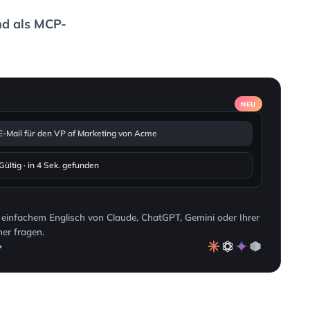
nd als MCP-
NEU
e E-Mail für den VP of Marketing von Acme
ltig · in 4 Sek. gefunden
 einfachem Englisch von Claude, ChatGPT, Gemini oder Ihrer
mer fragen.
→