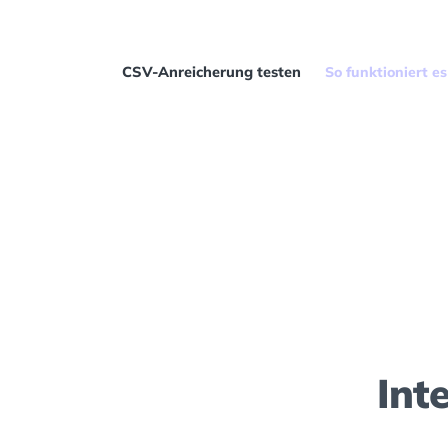
Firmendaten zurück. Kein Code erforderli
CSV-Anreicherung testen
So funktioniert es
Int