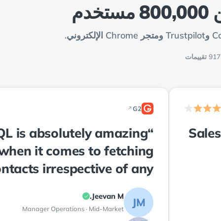
دم
ات
G2
↗
2
QL is absolutely amazing
“Sale
when it comes to fetching
ntacts irrespective of any
region!”
Jeevan M.
JM
Manager Operations · Mid-Market