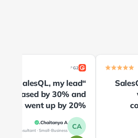
G2
↗
2
using SalesQL, my lead
“Sales
n increased by 30% and
rsions went up by 20%.”
co
Chaitanya A.
CA
IT Consultant · Small-Business