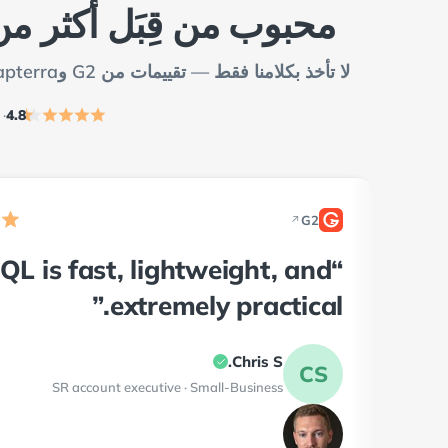
محبوب من قِبَل أكثر من 800,000 مستخ
لا تأخذ بكلامنا فقط — تقييمات من G2 وCapterra وTrustpilot ومتجر Chrome الإلكتروني.
4.8
· 917 تقييم
G2
↗
2
sQL is fast, lightweight, and
extremely practical.”
Chris S.
CS
SR account executive · Small-Business