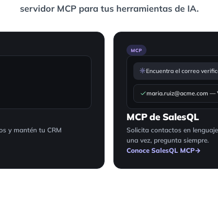
servidor MCP para tus herramientas de IA.
MCP
Encuentra el correo verif
maria.ruiz@acme.com — Vá
MCP de SalesQL
ados y mantén tu CRM
Solicita contactos en lenguaj
una vez, pregunta siempre.
Conoce SalesQL MCP
→