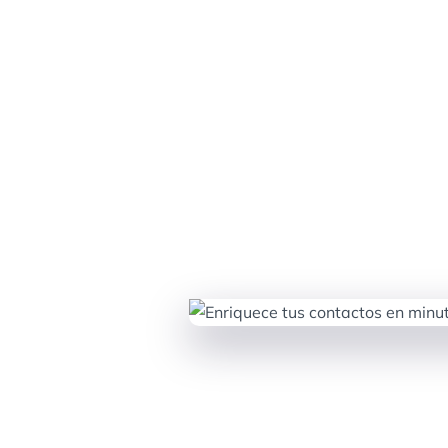
,
igo