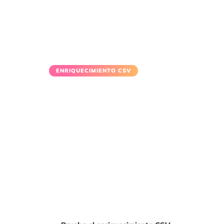
ENRIQUECIMIENTO CSV
Enriquece tus
contactos en
minutos
Sube un CSV y obtén correos verificados
teléfonos y datos firmográficos. Sin cód
necesario.