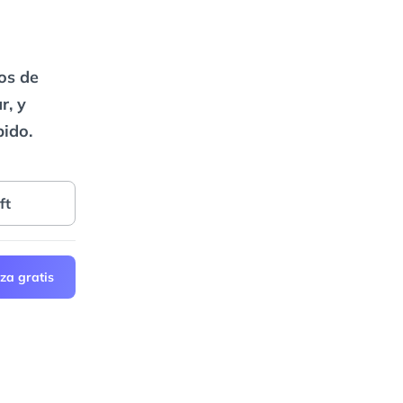
tos de
r, y
ido.
ft
za gratis