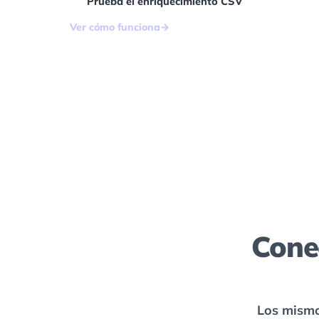
Prueba el enriquecimiento CSV
Ver cómo funciona
→
Cone
Los mismo