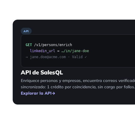
API
GET
/v1/persons/enrich
linkedin_url
=
…/in/jane-doe
→ jane.doe@acme.com · Valid ✓
API de SalesQL
Enriquece personas y empresas, encuentra correos verific
sincronizado: 1 crédito por coincidencia, sin cargo por fallos.
Explorar la API
→