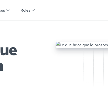
sos
Roles
que
n