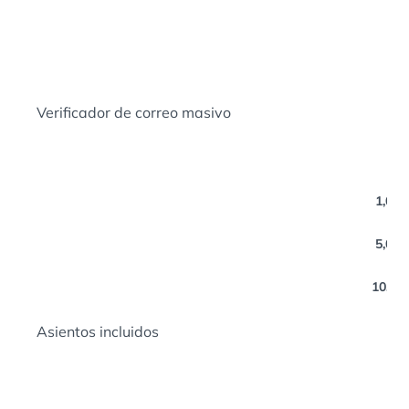
Verificador de correo masivo
1,000
5,000
10,000
Asientos incluidos