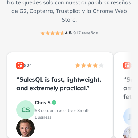
No te quedes solo con nuestra palabra: reseñas
de G2, Capterra, Trustpilot y la Chrome Web
Store.
4.8
· 917 reseñas
G2
G2
↗
2
2
“SalesQL is fast, lightweight,
“Sal
and extremely practical.”
amaz
fetch
Chris S.
of an
CS
SR account executive · Small-
JM
Business