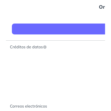
Orga
$1
Co
Créditos de datos
Correos electrónicos