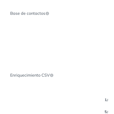
Base de contactos
Enriquecimiento CSV
1,000
5,000