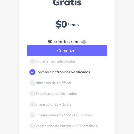
Gratis
$
0
/ mes
50 créditos / mes
Comenzar
Sin asientos adicionales
–
Correos electrónicos verificados
✓
Números de teléfono
–
Exportaciones ilimitadas
–
Integraciones + Zapier
–
Enriquecimiento CSV (1.000 filas)
–
Verificador de correo (5.000 créditos)
–