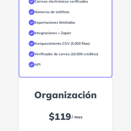
Correos electrónicos verificados
✓
Números de teléfono
✓
Exportaciones ilimitadas
✓
Integraciones + Zapier
✓
Enriquecimiento CSV (5.000 filas)
✓
Verificador de correo (10.000 créditos)
✓
API
✓
Organización
$
119
/ mes