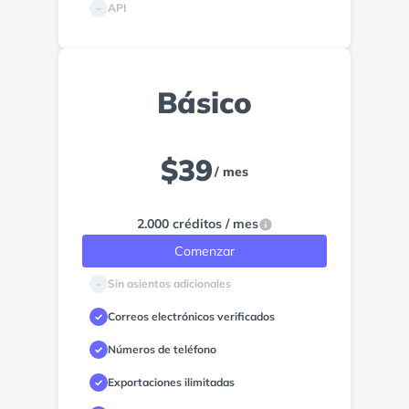
API
–
Básico
$
39
/ mes
2.000 créditos / mes
Comenzar
Sin asientos adicionales
–
Correos electrónicos verificados
✓
Números de teléfono
✓
Exportaciones ilimitadas
✓