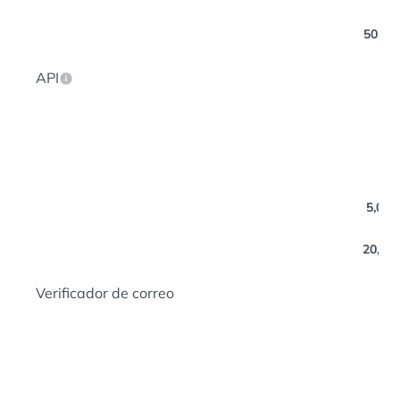
50,000
API
5,000 
20,000
Verificador de correo