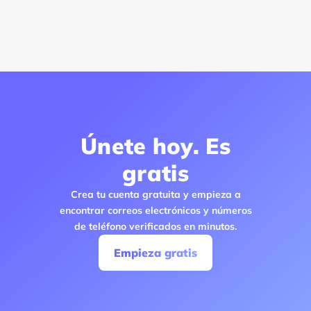
Únete hoy. Es
gratis
Crea tu cuenta gratuita y empieza a
encontrar correos electrónicos y números
de teléfono verificados en minutos.
Empieza gratis