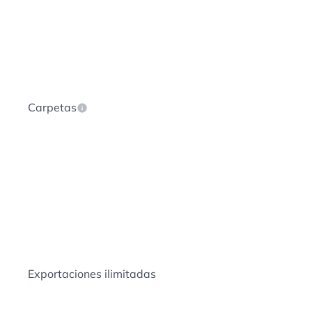
Carpetas
H
Il
Il
Il
Exportaciones ilimitadas