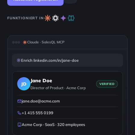
FUNKTIONIERT IN
Claude · SalesQL MCP
Enrich linkedin.com/in/jane-doe
Jane Doe
JD
VERIFIED
Director of Product · Acme Corp
jane.doe@acme.com
+1 415 555 0199
Acme Corp · SaaS · 320 employees