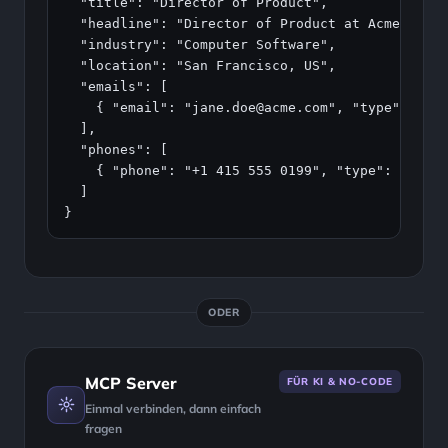
  "title": "Director of Product",

  "headline": "Director of Product at Acme Corp"
  "industry": "Computer Software",

  "location": "San Francisco, US",

  "emails": [

    { "email": "jane.doe@acme.com", "type": "Wor
  ],

  "phones": [

    { "phone": "+1 415 555 0199", "type": "Mobil
  ]

}
ODER
MCP Server
FÜR KI & NO-CODE
Einmal verbinden, dann einfach
fragen