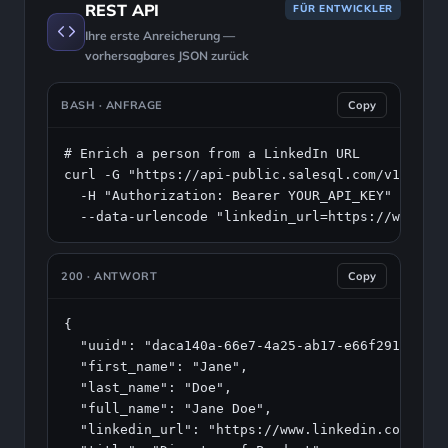
REST API
FÜR ENTWICKLER
Ihre erste Anreicherung —
vorhersagbares JSON zurück
BASH · ANFRAGE
Copy
# Enrich a person from a LinkedIn URL
curl -G "
https://api-public.salesql.com/v1/perso
  -H "Authorization: Bearer YOUR_API_KEY" \

  --data-urlencode "linkedin_url=
https://www.lin
200 · ANTWORT
Copy
{

  "uuid": "daca140a-66e7-4a25-ab17-e66f29160c94"
  "first_name": "Jane",

  "last_name": "Doe",

  "full_name": "Jane Doe",

  "linkedin_url": "https://www.linkedin.com/in/j