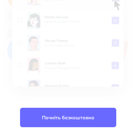
4.8
CS
JM
CA
MB
PS
AD
На основі 917 відгуків
Почніть безкоштовно