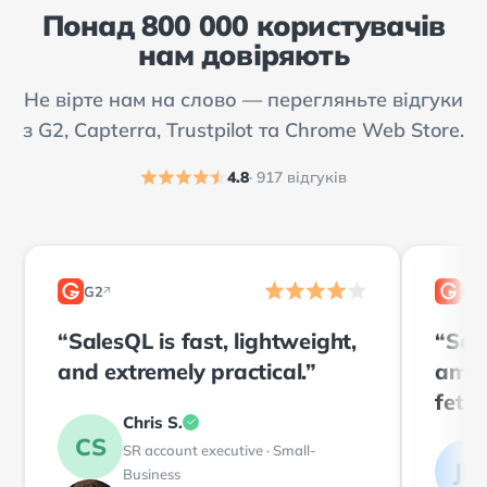
Понад 800 000 користувачів
нам довіряють
Не вірте нам на слово — перегляньте відгуки
з G2, Capterra, Trustpilot та Chrome Web Store.
4.8
· 917 відгуків
G2
G2
↗
2
2
“SalesQL is fast, lightweight,
“Sal
and extremely practical.”
amaz
fetch
Chris S.
of an
CS
SR account executive · Small-
JM
Business