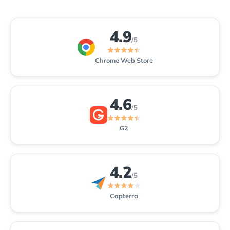
4.9
/5
Chrome Web Store
4.6
/5
2
G2
4.2
/5
Capterra