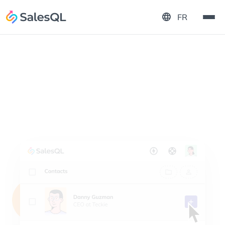
language
FR