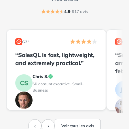
4.8
· 917 avis
G2
G2
↗
2
2
“SalesQL is fast, lightweight,
“Sal
and extremely practical.”
amaz
fetch
Chris S.
of an
CS
SR account executive · Small-
JM
Business
‹
›
Voir tous les avis