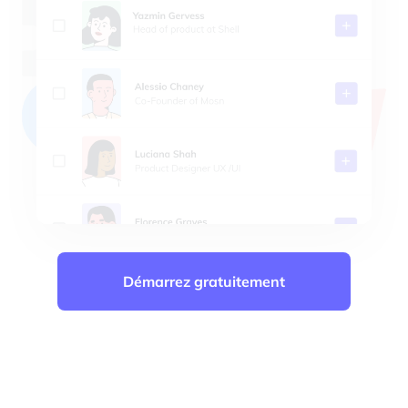
4.8
CS
JM
CA
MB
PS
AD
Basé sur 917 avis
Démarrez gratuitement