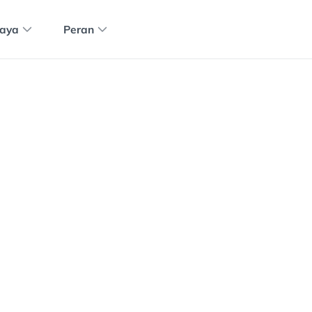
aya
Peran
4.8
CS
JM
CA
MB
PS
AD