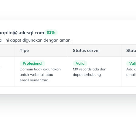
Berdasarkan 917 ulasan
haplin@salesql.com
92%
il ini dapat digunakan dengan aman.
Tipe
Status server
Stat
Profesional
Valid
Vali
l
Domain tidak digunakan
MX records ada dan
Ada 
untuk webmail atau
dapat terhubung.
email
email sementara.