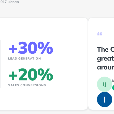
· 917 ulasan
“
+30%
The C
great
LEAD GENERATION
arou
+20%
IJ
SALES CONVERSIONS