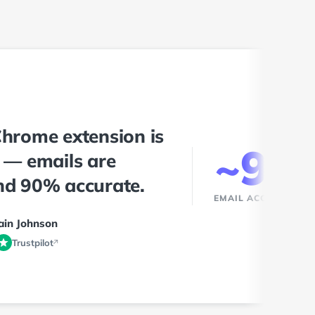
hrome extension is
~90
 — emails are
nd 90% accurate.
EMAIL ACCURACY
Iain Johnson
Trustpilot
↗