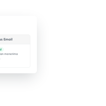
us Email
d
dan menerima
.