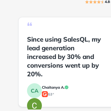
4.8
“
Since using SalesQL, my
lead generation
increased by 30% and
conversions went up by
20%.
Chaitanya A.
CA
G2
↗
2