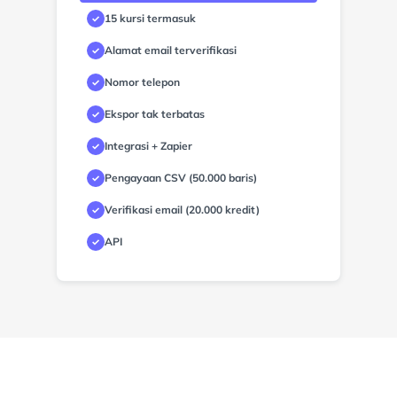
15 kursi termasuk
✓
Alamat email terverifikasi
✓
Nomor telepon
✓
Ekspor tak terbatas
✓
Integrasi + Zapier
✓
Pengayaan CSV (50.000 baris)
✓
Verifikasi email (20.000 kredit)
✓
API
✓