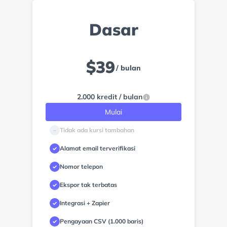
Dasar
$
39
/ bulan
2.000 kredit / bulan
Mulai
Tidak ada kursi tambahan
–
Alamat email terverifikasi
✓
Nomor telepon
✓
Ekspor tak terbatas
✓
Integrasi + Zapier
✓
Pengayaan CSV (1.000 baris)
✓