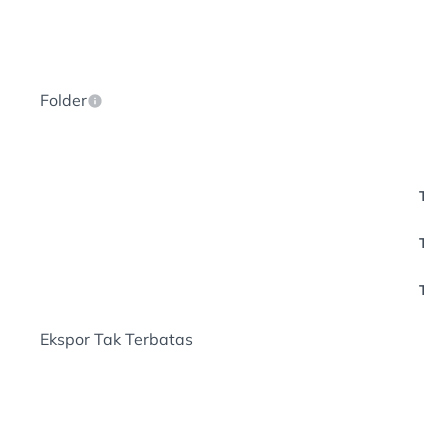
Folder
Hi
Tak
Tak
Tak
Ekspor Tak Terbatas