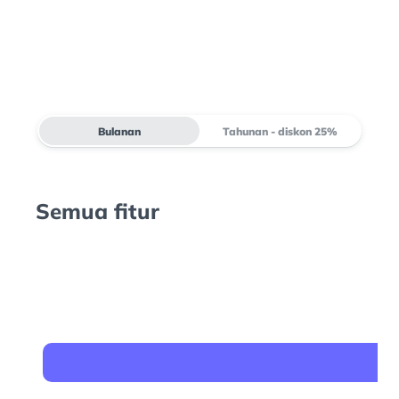
Bulanan
Tahunan - diskon 25%
Semua fitur
G
$