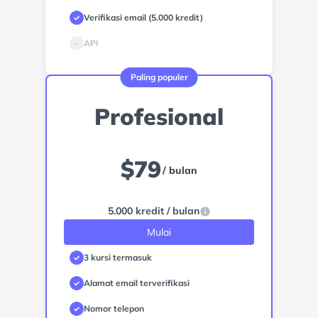
Verifikasi email (5.000 kredit)
✓
API
–
Paling populer
Profesional
$
79
/ bulan
5.000 kredit / bulan
Mulai
3 kursi termasuk
✓
Alamat email terverifikasi
✓
Nomor telepon
✓