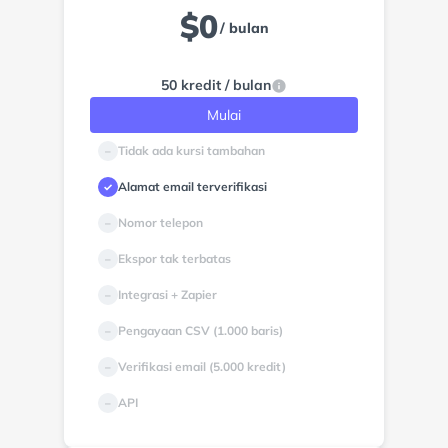
$
0
/ bulan
50 kredit / bulan
Mulai
Tidak ada kursi tambahan
–
Alamat email terverifikasi
✓
Nomor telepon
–
Ekspor tak terbatas
–
Integrasi + Zapier
–
Pengayaan CSV (1.000 baris)
–
Verifikasi email (5.000 kredit)
–
API
–