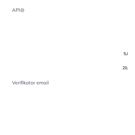
API
5,000 
20,000
Verifikator email