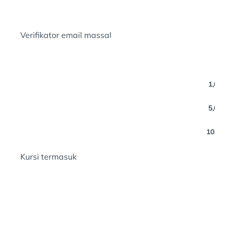
Verifikator email massal
1,000
5,000
10,000
Kursi termasuk