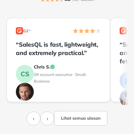
G2
G2
↗
2
2
“SalesQL is fast, lightweight,
“Sal
and extremely practical.”
amaz
fetch
Chris S.
of an
CS
SR account executive · Small-
JM
Business
‹
›
Lihat semua ulasan