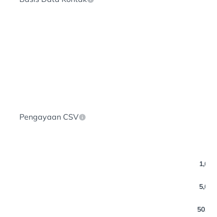
Pengayaan CSV
1,000
5,000
50,000