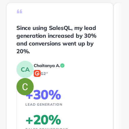
“
Since using SalesQL, my lead
generation increased by 30%
T
and conversions went up by
—
20%.
a
Chaitanya A.
CA
G2
↗
2
+30%
LEAD GENERATION
+20%