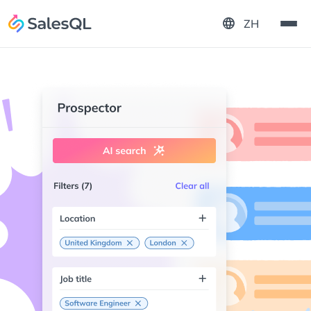
language
ZH