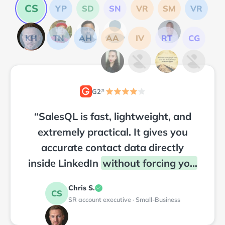
CS
YP
SD
SN
VR
SM
VR
KH
TN
AH
AA
IV
RT
CG
G2
↗
2
“
SalesQL is fast, lightweight, and
extremely practical. It gives you
accurate contact data directly
inside LinkedIn
without forcing you
into a complex platform or
Chris S.
CS
workflow
.
”
SR account executive · Small-Business